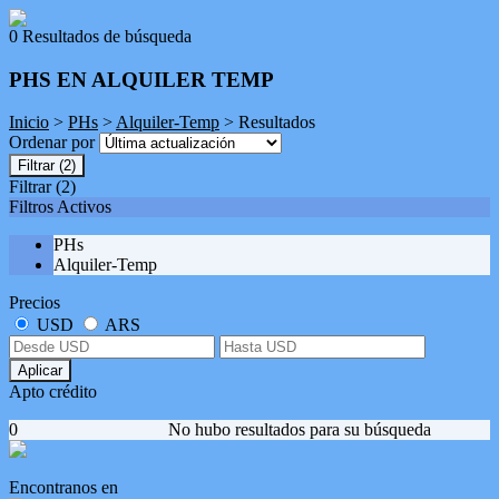
0 Resultados de búsqueda
PHS EN ALQUILER TEMP
Inicio
>
PHs
>
Alquiler-Temp
> Resultados
Ordenar por
Filtrar
(2)
Filtrar
(2)
Filtros Activos
PHs
Alquiler-Temp
Precios
USD
ARS
Aplicar
Apto crédito
0
No hubo resultados para su búsqueda
Encontranos en