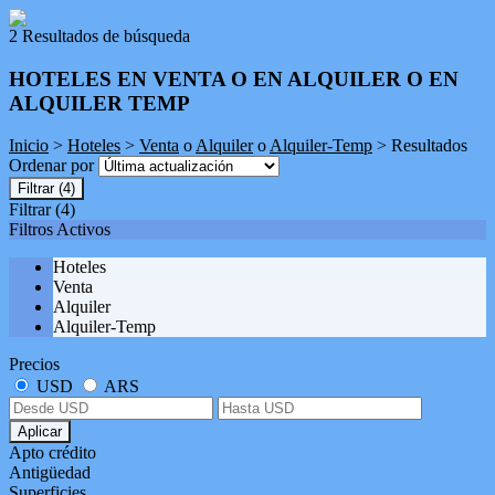
2 Resultados de búsqueda
HOTELES EN VENTA O EN ALQUILER O EN
ALQUILER TEMP
Inicio
>
Hoteles
>
Venta
o
Alquiler
o
Alquiler-Temp
> Resultados
Ordenar por
Filtrar
(4)
Filtrar
(4)
Filtros Activos
Hoteles
Venta
Alquiler
Alquiler-Temp
Precios
USD
ARS
Aplicar
Apto crédito
Antigüedad
Superficies