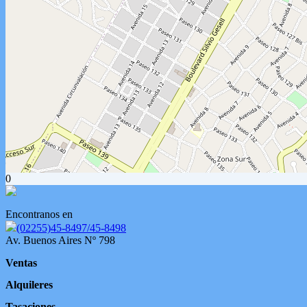
0
Encontranos en
(02255)45-8497/45-8498
Av. Buenos Aires Nº 798
Ventas
Alquileres
Tasaciones