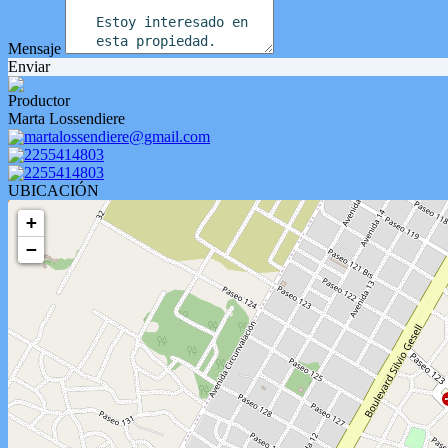
Mensaje
Enviar
Productor
Marta Lossendiere
martalossendiere@gmail.com
2255414803
2255414803
UBICACIÓN
+
−