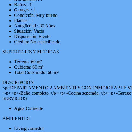
Baños : 1
Garages : 1
Condición: Muy bueno
Plantas : 1
Antigüedad : 30 Años
Situación: Vacía
Disposición: Frente
Crédito: No especificado
SUPERFICIES Y MEDIDAS
Terreno: 60 m²
Cubierta: 60 m²
Total Construido: 60 m²
DESCRIPCIÓN
<p>DEPARTAMENTO 2 AMBIENTES CON INMEJORABLE VISTA AL MAR!<
</p><p>-Baño completo.</p><p>-Cocina separada.</p><p>-G
SERVICIOS
Agua Corriente
AMBIENTES
Living comedor