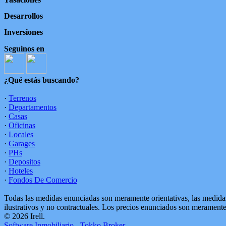
Desarrollos
Inversiones
Seguinos en
¿Qué estás buscando?
·
Terrenos
·
Departamentos
·
Casas
·
Oficinas
·
Locales
·
Garages
·
PHs
·
Depositos
·
Hoteles
·
Fondos De Comercio
Todas las medidas enunciadas son meramente orientativas, las medidas
ilustrativos y no contractuales. Los precios enunciados son meramente 
© 2026 Irell.
Software Inmobiliario - Tokko Broker