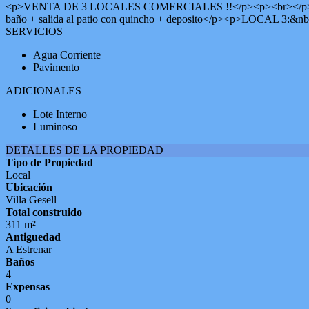
<p>VENTA DE 3 LOCALES COMERCIALES !!</p><p><br></p><p>LOC
baño + salida al patio con quincho + deposito</p><p>LOCAL 3:&nbs
SERVICIOS
Agua Corriente
Pavimento
ADICIONALES
Lote Interno
Luminoso
DETALLES DE LA PROPIEDAD
Tipo de Propiedad
Local
Ubicación
Villa Gesell
Total construido
311 m²
Antiguedad
A Estrenar
Baños
4
Expensas
0