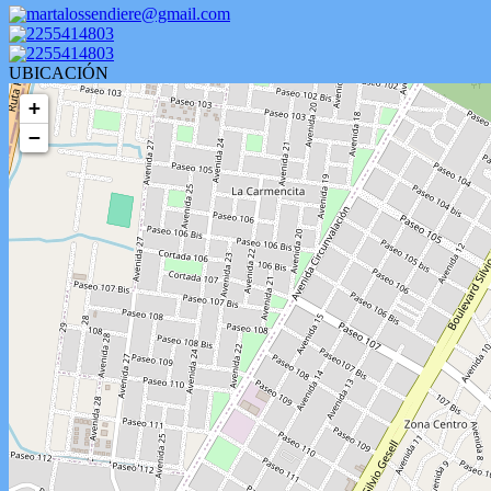
martalossendiere@gmail.com
2255414803
2255414803
UBICACIÓN
+
−