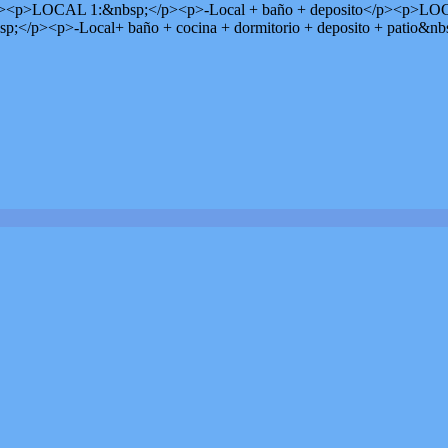
AL 1:&nbsp;</p><p>-Local + baño + deposito</p><p>LOCAL 2:<
p;</p><p>-Local+ baño + cocina + dormitorio + deposito + patio&nb