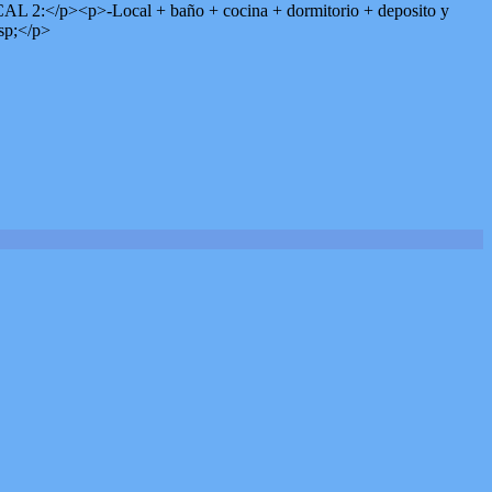
/p><p>-Local + baño + cocina + dormitorio + deposito y
sp;</p>