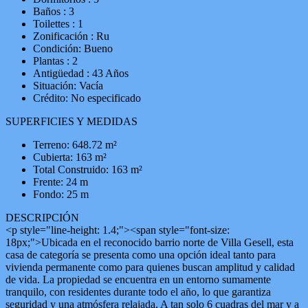
Baños : 3
Toilettes : 1
Zonificación : Ru
Condición: Bueno
Plantas : 2
Antigüedad : 43 Años
Situación: Vacía
Crédito: No especificado
SUPERFICIES Y MEDIDAS
Terreno: 648.72 m²
Cubierta: 163 m²
Total Construido: 163 m²
Frente: 24 m
Fondo: 25 m
DESCRIPCIÓN
<p style="line-height: 1.4;"><span style="font-size:
18px;">Ubicada en el reconocido barrio norte de Villa Gesell, esta
casa de categoría se presenta como una opción ideal tanto para
vivienda permanente como para quienes buscan amplitud y calidad
de vida. La propiedad se encuentra en un entorno sumamente
tranquilo, con residentes durante todo el año, lo que garantiza
seguridad y una atmósfera relajada. A tan solo 6 cuadras del mar y a