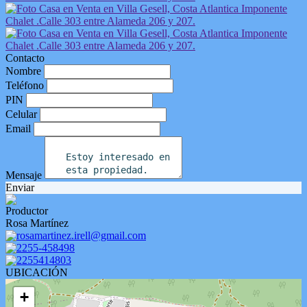
Contacto
Nombre
Teléfono
PIN
Celular
Email
Mensaje
Enviar
Productor
Rosa Martínez
rosamartinez.irell@gmail.com
2255-458498
2255414803
UBICACIÓN
+