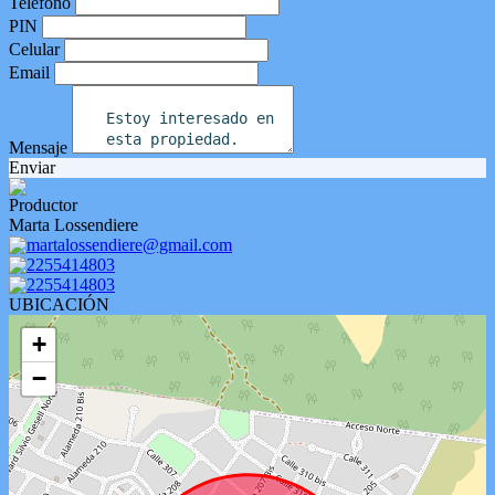
Teléfono
PIN
Celular
Email
Mensaje
Enviar
Productor
Marta Lossendiere
martalossendiere@gmail.com
2255414803
2255414803
UBICACIÓN
+
−